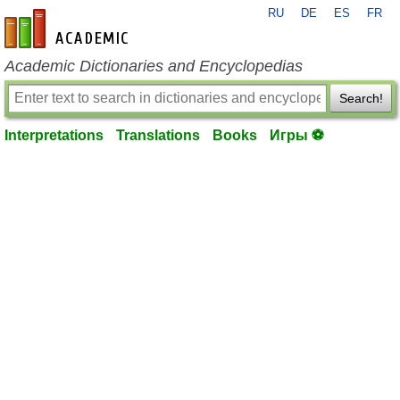
RU
DE
ES
FR
en-academic.com
Academic Dictionaries and Encyclopedias
Search!
Interpretations
Translations
Books
Игры ⚽