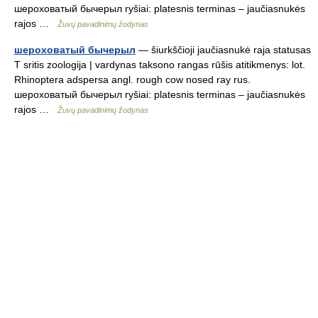
шероховатый бычерыл ryšiai: platesnis terminas – jaučiasnukės
rajos …
Žuvų pavadinimų žodynas
шероховатый бычерыл
— šiurkščioji jaučiasnukė raja statusas
T sritis zoologija | vardynas taksono rangas rūšis atitikmenys: lot.
Rhinoptera adspersa angl. rough cow nosed ray rus.
шероховатый бычерыл ryšiai: platesnis terminas – jaučiasnukės
rajos …
Žuvų pavadinimų žodynas