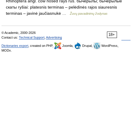
Rhinoptera angl. cow nosed rays rus. бычерылы; бычерылые
скаты ryšiai: platesnis terminas – pelėdinės rajos siauresnis
terminas – javinė jaučiasnukė …
Žuvų pavadinimų žodynas
© Academic, 2000-2026
18+
Contact us:
Technical Support
,
Advertising
Dictionaries export
, created on PHP,
Joomla,
Drupal,
WordPress,
MODx.