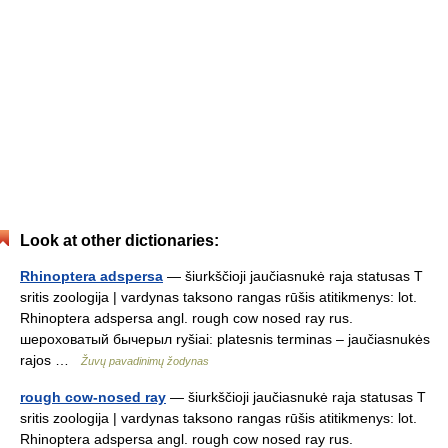
Look at other dictionaries:
Rhinoptera adspersa
— šiurkščioji jaučiasnukė raja statusas T
sritis zoologija | vardynas taksono rangas rūšis atitikmenys: lot.
Rhinoptera adspersa angl. rough cow nosed ray rus.
шероховатый бычерыл ryšiai: platesnis terminas – jaučiasnukės
rajos …
Žuvų pavadinimų žodynas
rough cow-nosed ray
— šiurkščioji jaučiasnukė raja statusas T
sritis zoologija | vardynas taksono rangas rūšis atitikmenys: lot.
Rhinoptera adspersa angl. rough cow nosed ray rus.