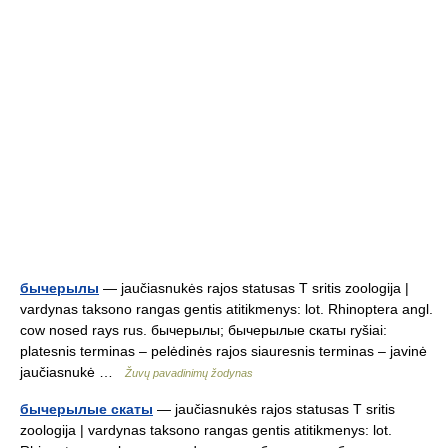
бычерылы
— jaučiasnukės rajos statusas T sritis zoologija |
vardynas taksono rangas gentis atitikmenys: lot. Rhinoptera angl.
cow nosed rays rus. бычерылы; бычерылые скаты ryšiai:
platesnis terminas – pelėdinės rajos siauresnis terminas – javinė
jaučiasnukė …
Žuvų pavadinimų žodynas
бычерылые скаты
— jaučiasnukės rajos statusas T sritis
zoologija | vardynas taksono rangas gentis atitikmenys: lot.