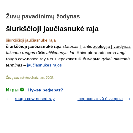
Žuvų pavadinimų žodynas
šiurkščioji jaučiasnukė raja
šiurkščioji jaučiasnukė raja
šiurkščioji jaučiasnukė
raja
statusas
T
sritis
zoologija | vardynas
taksono rangas
rūšis
atitikmenys
:
lot.
Rhinoptera adspersa
angl.
rough cow-nosed ray
rus.
шероховатый бычерыл
ryšiai
:
platesnis
terminas
–
jaučiasnukės rajos
Žuvų pavadinimų žodynas
.
2005
.
Игры ⚽
Нужен реферат?
rough cow-nosed ray
шероховатый бычерыл